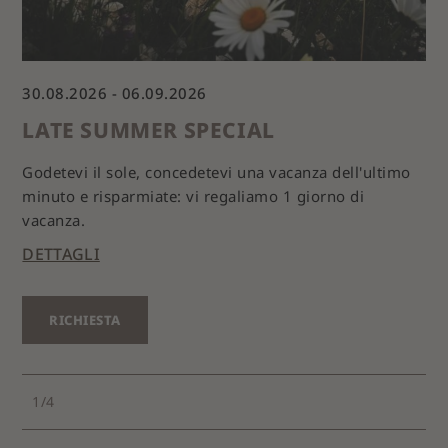
30.08.2026 - 06.09.2026
03
LATE SUMMER SPECIAL
A
Godetevi il sole, concedetevi una vacanza dell'ultimo
minuto e risparmiate: vi regaliamo 1 giorno di
La 
vacanza.
gi
DETTAGLI
DE
RICHIESTA
1
/
4