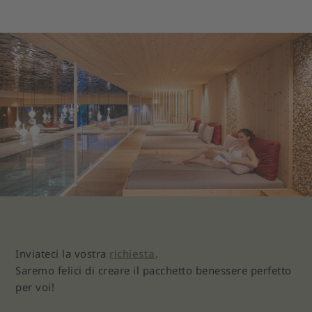
Inviateci la vostra
richiesta
.
Saremo felici di creare il pacchetto benessere perfetto
per voi!