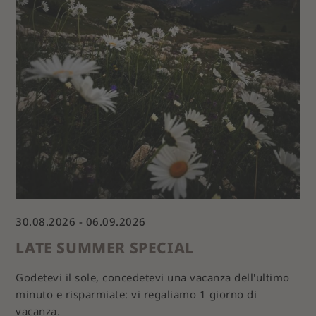
30.08.2026 - 06.09.2026
03
LATE SUMMER SPECIAL
A
Godetevi il sole, concedetevi una vacanza dell'ultimo
minuto e risparmiate: vi regaliamo 1 giorno di
La 
vacanza.
gi