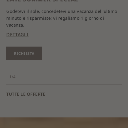
A
Godetevi il sole, concedetevi una vacanza dell'ultimo
minuto e risparmiate: vi regaliamo 1 giorno di
La 
vacanza.
gi
DETTAGLI
DE
RICHIESTA
1
/
4
TUTTE LE OFFERTE